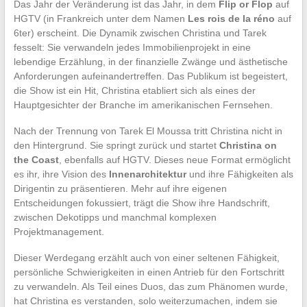
Das Jahr der Veränderung ist das Jahr, in dem
Flip or Flop
auf
HGTV (in Frankreich unter dem Namen
Les rois de la réno
auf
6ter) erscheint. Die Dynamik zwischen Christina und Tarek
fesselt: Sie verwandeln jedes Immobilienprojekt in eine
lebendige Erzählung, in der finanzielle Zwänge und ästhetische
Anforderungen aufeinandertreffen. Das Publikum ist begeistert,
die Show ist ein Hit, Christina etabliert sich als eines der
Hauptgesichter der Branche im amerikanischen Fernsehen.
Nach der Trennung von Tarek El Moussa tritt Christina nicht in
den Hintergrund. Sie springt zurück und startet
Christina on
the Coast
, ebenfalls auf HGTV. Dieses neue Format ermöglicht
es ihr, ihre Vision des
Innenarchitektur
und ihre Fähigkeiten als
Dirigentin zu präsentieren. Mehr auf ihre eigenen
Entscheidungen fokussiert, trägt die Show ihre Handschrift,
zwischen Dekotipps und manchmal komplexen
Projektmanagement.
Dieser Werdegang erzählt auch von einer seltenen Fähigkeit,
persönliche Schwierigkeiten in einen Antrieb für den Fortschritt
zu verwandeln. Als Teil eines Duos, das zum Phänomen wurde,
hat Christina es verstanden, solo weiterzumachen, indem sie