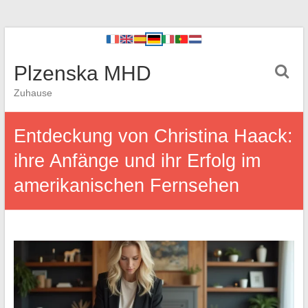
Plzenska MHD
Zuhause
Entdeckung von Christina Haack:
ihre Anfänge und ihr Erfolg im
amerikanischen Fernsehen