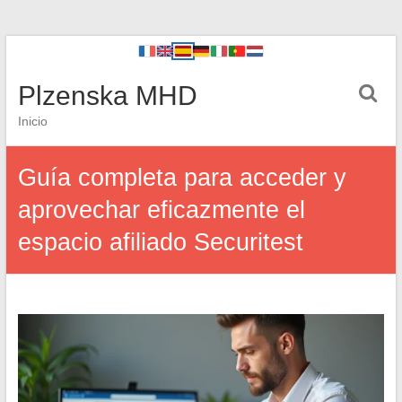
Plzenska MHD
Inicio
Guía completa para acceder y
aprovechar eficazmente el
espacio afiliado Securitest