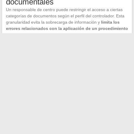
documentales
Un responsable de centro puede restringir el acceso a ciertas
categorías de documentos según el perfil del controlador. Esta
granularidad evita la sobrecarga de información y
limita los
errores relacionados con la aplicación de un procedimiento
fuera de alcance
.
El dominio del espacio afiliado Securitest no se limita a saber
cómo conectarse. Se basa en una explotación metódica de los
indicadores, una gestión rigurosa de los accesos y una consulta
sistemática de las actualizaciones documentales. Los centros
que tratan este portal como una simple herramienta de toma de
citas pasan por alto su función principal: estructurar la gestión
operativa del control técnico.
←
Cómo cortar una bajante de canalón de zinc de manera
limpia: consejos y métodos efectivos
Consejos e inspiraciones para un día a día lleno de dulzura y