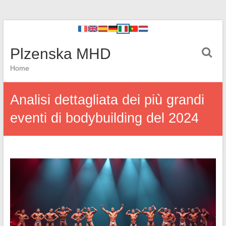
Plzenska MHD
Home
Analisi dettagliata dei più grandi
eventi di bodybuilding del 2024