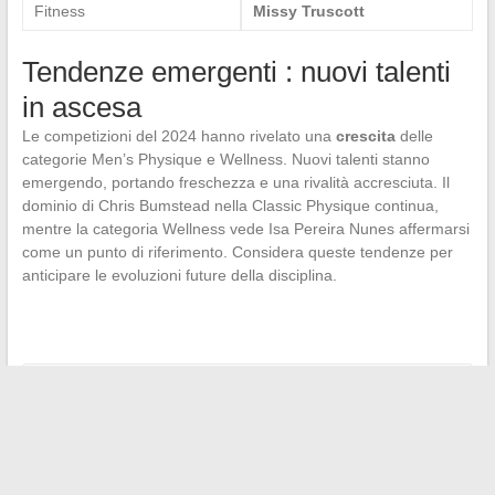
Fitness
Missy Truscott
Tendenze emergenti : nuovi talenti
in ascesa
Le competizioni del 2024 hanno rivelato una
crescita
delle
categorie Men’s Physique e Wellness. Nuovi talenti stanno
emergendo, portando freschezza e una rivalità accresciuta. Il
dominio di Chris Bumstead nella Classic Physique continua,
mentre la categoria Wellness vede Isa Pereira Nunes affermarsi
come un punto di riferimento. Considera queste tendenze per
anticipare le evoluzioni future della disciplina.
←
Come fornire un feedback costruttivo al tuo stagista:
metodi ed esempi
Le stelle emergenti da seguire nel mondo dello spettacolo
→