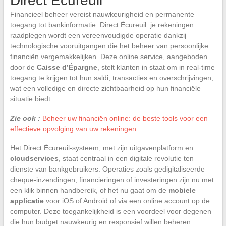
Direct Écureuil
Financieel beheer vereist nauwkeurigheid en permanente
toegang tot bankinformatie. Direct Écureuil: je rekeningen
raadplegen wordt een vereenvoudigde operatie dankzij
technologische vooruitgangen die het beheer van persoonlijke
financiën vergemakkelijken. Deze online service, aangeboden
door de
Caisse d’Épargne
, stelt klanten in staat om in real-time
toegang te krijgen tot hun saldi, transacties en overschrijvingen,
wat een volledige en directe zichtbaarheid op hun financiële
situatie biedt.
Zie ook :
Beheer uw financiën online: de beste tools voor een
effectieve opvolging van uw rekeningen
Het Direct Écureuil-systeem, met zijn uitgavenplatform en
cloudservices
, staat centraal in een digitale revolutie ten
dienste van bankgebruikers. Operaties zoals gedigitaliseerde
cheque-inzendingen, financieringen of investeringen zijn nu met
een klik binnen handbereik, of het nu gaat om de
mobiele
applicatie
voor iOS of Android of via een online account op de
computer. Deze toegankelijkheid is een voordeel voor degenen
die hun budget nauwkeurig en responsief willen beheren.