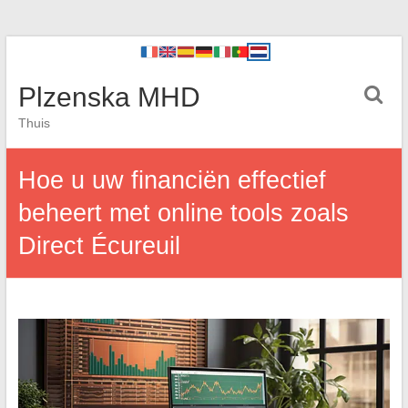
Plzenska MHD
Thuis
Hoe u uw financiën effectief
beheert met online tools zoals
Direct Écureuil