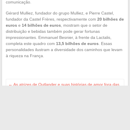
comunicação.
Gérard Mulliez, fundador do grupo Mulliez, e Pierre Castel,
fundador da Castel Frères, respectivamente com
20 bilhões de
euros
e
14 bilhões de euros
, mostram que o setor de
distribuição e bebidas também pode gerar fortunas
impressionantes. Emmanuel Besnier, à frente da Lactalis,
completa este quadro com
13,5 bilhões de euros
. Essas
personalidades ilustram a diversidade dos caminhos que levam
à riqueza na França.
←
As atrizes de Outlander e suas histórias de amor fora das
telas
Como oferecer um feedback construtivo ao seu estagiário:
métodos e exemplos
→
Search