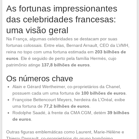
As fortunas impressionantes
das celebridades francesas:
uma visão geral
Na França, algumas celebridades se destacam por suas
fortunas colossais. Entre elas, Bernard Arnault, CEO da LVMH,
reina no topo com uma fortuna estimada em
203 bilhões de
euros
. Ele é seguido de perto pela família Hermès, cujo
patrimônio atinge
137,8 bilhões de euros
.
Os números chave
Alain e Gérard Wertheimer, co-proprietários da Chanel,
possuem cada um uma fortuna de
100 bilhões de euros
.
Françoise Bettencourt Meyers, herdeira da L’Oréal, exibe
uma fortuna de
77,2 bilhões de euros
.
Rodolphe Saadé, à frente da CMA CGM, detém
39 bilhões
de euros
.
Outras figuras emblemáticas como Laurent, Marie-Hélène e
Thierry Dassault, co-proprietários do grupo homônimo,