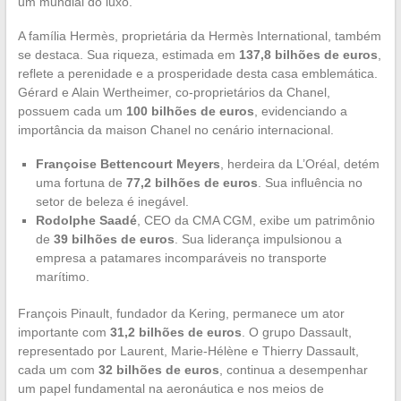
um mundial do luxo.
A família Hermès, proprietária da Hermès International, também
se destaca. Sua riqueza, estimada em
137,8 bilhões de euros
,
reflete a perenidade e a prosperidade desta casa emblemática.
Gérard e Alain Wertheimer, co-proprietários da Chanel,
possuem cada um
100 bilhões de euros
, evidenciando a
importância da maison Chanel no cenário internacional.
Françoise Bettencourt Meyers
, herdeira da L’Oréal, detém
uma fortuna de
77,2 bilhões de euros
. Sua influência no
setor de beleza é inegável.
Rodolphe Saadé
, CEO da CMA CGM, exibe um patrimônio
de
39 bilhões de euros
. Sua liderança impulsionou a
empresa a patamares incomparáveis no transporte
marítimo.
François Pinault, fundador da Kering, permanece um ator
importante com
31,2 bilhões de euros
. O grupo Dassault,
representado por Laurent, Marie-Hélène e Thierry Dassault,
cada um com
32 bilhões de euros
, continua a desempenhar
um papel fundamental na aeronáutica e nos meios de