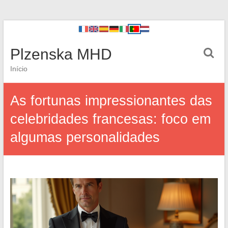
Plzenska MHD
Início
As fortunas impressionantes das
celebridades francesas: foco em
algumas personalidades