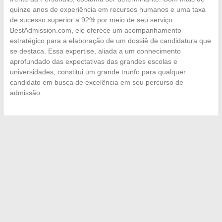
quinze anos de experiência em recursos humanos e uma taxa
de sucesso superior a 92% por meio de seu serviço
BestAdmission.com, ele oferece um acompanhamento
estratégico para a elaboração de um dossiê de candidatura que
se destaca. Essa expertise, aliada a um conhecimento
aprofundado das expectativas das grandes escolas e
universidades, constitui um grande trunfo para qualquer
candidato em busca de excelência em seu percurso de
admissão.
←
Foco nas crianças de estrelas: uma vida sob os holofotes
Viagem ao redor do mundo: mergulho no universo das
cidades cujo nome começa com a letra V
→
Search