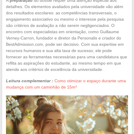
A
preparação
do dossiê requer uma atenção especial aos
detalhes. Os elementos avaliados pela universidade vão além
dos resultados escolares: as competências transversais, o
engajamento associativo ou mesmo o interesse pela pesquisa
são critérios de avaliação a não serem negligenciados. O
encontro com especialistas em orientação, como Guillaume
Verney-Carron, fundador e diretor da Personalis e criador do
BestAdmission.com, pode ser decisivo. Com sua expertise em
recursos humanos e sua alta taxa de sucesso, ele pode
fornecer as ferramentas necessárias para uma candidatura que
reflita as aspirações do estudante, ao mesmo tempo em que
atende aos critérios de excelência da universidade.
Leitura complementar :
Como otimizar o espaço durante uma
mudança com um caminhão de 15m³