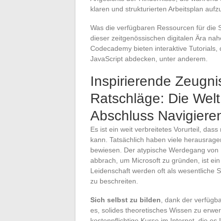
klaren und strukturierten Arbeitsplan aufz
Was die verfügbaren Ressourcen für die Sel
dieser zeitgenössischen digitalen Ära na
Codecademy bieten interaktive Tutorials
JavaScript abdecken, unter anderem.
Inspirierende Zeugni
Ratschläge: Die Welt
Abschluss Navigiere
Es ist ein weit verbreitetes Vorurteil, d
kann. Tatsächlich haben viele herausrage
bewiesen. Der atypische Werdegang von Bi
abbrach, um Microsoft zu gründen, ist ei
Leidenschaft werden oft als wesentliche S
zu beschreiten.
Sich selbst zu bilden
, dank der verfügb
es, solides theoretisches Wissen zu erwer
kostenpflichtige Kurse im Internet, die e