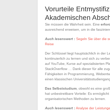
Vorurteile Entmystifi
Akademischen Absch
Sie müssen die Wahrheit sein. Eine
erfor
ausreichend erweisen, um in die faszinier
Auch lesenswert :
Segeln Sie über die 
Reise
Der Schlüssel liegt hauptsächlich in der L
kontinuierlich zu lernen und sich zu verbe
auf YouTube, Kurse auf spezialisierten P
StackOverflow … Dank dieser für alle zug
Fähigkeiten in Programmierung, Webentwic
einen klassischen Universitätsstudiengan
Das Selbststudium
, obwohl es eine große
hat unbestreitbare Vorteile: Es ermöglic
organisatorischen Methoden zu lernen.
Auch lesenswert :
Analyse der Leistung