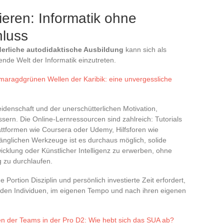
zieren: Informatik ohne
luss
derliche autodidaktische Ausbildung
kann sich als
ende Welt der Informatik einzutreten.
smaragdgrünen Wellen der Karibik: eine unvergessliche
eidenschaft und der unerschütterlichen Motivation,
ssern. Die Online-Lernressourcen sind zahlreich: Tutorials
lattformen wie Coursera oder Udemy, Hilfsforen wie
änglichen Werkzeuge ist es durchaus möglich, solide
klung oder Künstlicher Intelligenz zu erwerben, ohne
g zu durchlaufen.
 Portion Disziplin und persönlich investierte Zeit erfordert,
ht den Individuen, im eigenen Tempo und nach ihren eigenen
en der Teams in der Pro D2: Wie hebt sich das SUA ab?