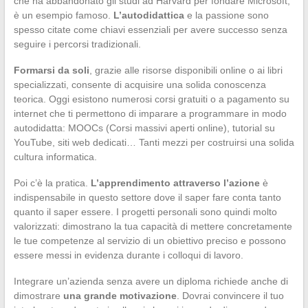
che ha abbandonato gli studi ad Harvard per fondare Microsoft,
è un esempio famoso.
L’autodidattica
e la passione sono
spesso citate come chiavi essenziali per avere successo senza
seguire i percorsi tradizionali.
Formarsi da soli
, grazie alle risorse disponibili online o ai libri
specializzati, consente di acquisire una solida conoscenza
teorica. Oggi esistono numerosi corsi gratuiti o a pagamento su
internet che ti permettono di imparare a programmare in modo
autodidatta: MOOCs (Corsi massivi aperti online), tutorial su
YouTube, siti web dedicati… Tanti mezzi per costruirsi una solida
cultura informatica.
Poi c’è la pratica.
L’apprendimento attraverso l’azione
è
indispensabile in questo settore dove il saper fare conta tanto
quanto il saper essere. I progetti personali sono quindi molto
valorizzati: dimostrano la tua capacità di mettere concretamente
le tue competenze al servizio di un obiettivo preciso e possono
essere messi in evidenza durante i colloqui di lavoro.
Integrare un’azienda senza avere un diploma richiede anche di
dimostrare
una grande motivazione
. Dovrai convincere il tuo