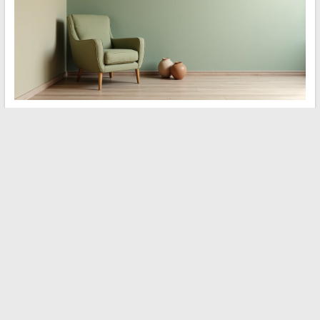
Los colores de tendencia para transformar un interior giran en
torno al verde salvia, al terracota suave y a los blancos
cremosos. Estos tonos funcionan juntos sin competir entre sí.
Pintar una sola pared de verde apagado es suficiente para
anclar la habitación. El resto de las paredes, en blanco roto o
beige, permite que el conjunto respire. Para el mobiliario y los
objetos decorativos:
Sofá de lino natural o beige arena para la base neutra
Jarrones de cerámica terracota para recordar la calidez del
suelo
Marcos de madera cruda o latón cepillado para las paredes
adyacentes