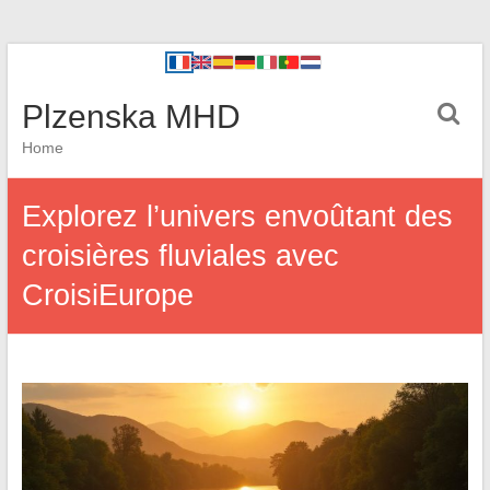
Plzenska MHD
Home
Explorez l’univers envoûtant des
croisières fluviales avec
CroisiEurope