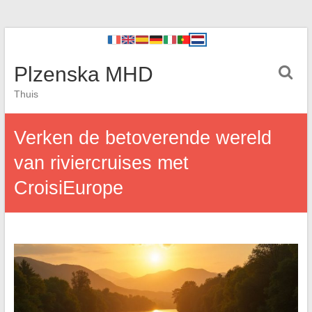
Plzenska MHD
Thuis
Verken de betoverende wereld
van riviercruises met
CroisiEurope