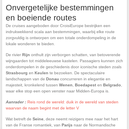
Onvergetelijke bestemmingen
en boeiende routes
De cruises aangeboden door CroisiEurope bestrijken een
indrukwekkend scala aan bestemmingen, waarbij elke route
zorgvuldig is ontworpen om een totale onderdompeling in de
lokale wonderen te bieden.
De rivier
Rijn
onthult zijn verborgen schatten, van betoverende
wijngaarden tot middeleeuwse kastelen. Passagiers kunnen zich
onderdompelen in de geschiedenis door iconische steden zoals
Strasbourg
en
Keulen
te bezoeken. De spectaculaire
landschappen van de
Donau
concurreren in elegantie en
majesteit, kronkelend tussen
Wenen
,
Boedapest
en
Belgrado
,
waar elke stop een open venster naar Midden-Europa is.
Aanrader :
Reis rond de wereld: duik in de wereld van steden
waarvan de naam begint met de letter V
Wat betreft de
Seine
, deze neemt reizigers mee naar het hart
van de Franse romantiek, van
Parijs
naar de Normandische