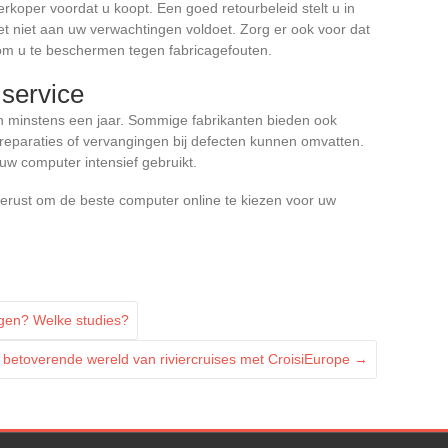
verkoper voordat u koopt. Een goed retourbeleid stelt u in
het niet aan uw verwachtingen voldoet. Zorg er ook voor dat
om u te beschermen tegen fabricagefouten.
 service
n minstens een jaar. Sommige fabrikanten bieden ook
s reparaties of vervangingen bij defecten kunnen omvatten.
 uw computer intensief gebruikt.
gerust om de beste computer online te kiezen voor uw
gen? Welke studies?
 betoverende wereld van riviercruises met CroisiEurope
→