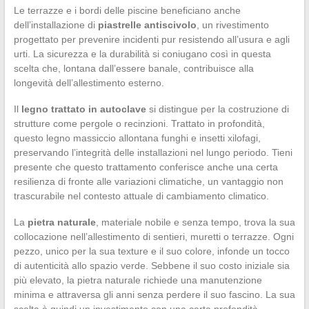
Le terrazze e i bordi delle piscine beneficiano anche
dell’installazione di
piastrelle antiscivolo
, un rivestimento
progettato per prevenire incidenti pur resistendo all’usura e agli
urti. La sicurezza e la durabilità si coniugano così in questa
scelta che, lontana dall’essere banale, contribuisce alla
longevità dell’allestimento esterno.
Il
legno trattato in autoclave
si distingue per la costruzione di
strutture come pergole o recinzioni. Trattato in profondità,
questo legno massiccio allontana funghi e insetti xilofagi,
preservando l’integrità delle installazioni nel lungo periodo. Tieni
presente che questo trattamento conferisce anche una certa
resilienza di fronte alle variazioni climatiche, un vantaggio non
trascurabile nel contesto attuale di cambiamento climatico.
La
pietra naturale
, materiale nobile e senza tempo, trova la sua
collocazione nell’allestimento di sentieri, muretti o terrazze. Ogni
pezzo, unico per la sua texture e il suo colore, infonde un tocco
di autenticità allo spazio verde. Sebbene il suo costo iniziale sia
più elevato, la pietra naturale richiede una manutenzione
minima e attraversa gli anni senza perdere il suo fascino. La sua
scelta è quindi un investimento con una certa profondità