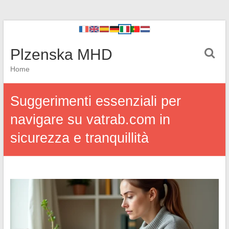
Plzenska MHD
Home
Suggerimenti essenziali per
navigare su vatrab.com in
sicurezza e tranquillità