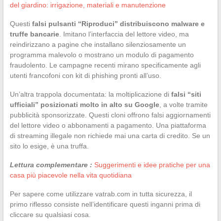
del giardino: irrigazione, materiali e manutenzione
Questi
falsi pulsanti “Riproduci” distribuiscono malware e
truffe bancarie
. Imitano l’interfaccia del lettore video, ma
reindirizzano a pagine che installano silenziosamente un
programma malevolo o mostrano un modulo di pagamento
fraudolento. Le campagne recenti mirano specificamente agli
utenti francofoni con kit di phishing pronti all’uso.
Un’altra trappola documentata: la moltiplicazione di
falsi “siti
ufficiali” posizionati molto in alto su Google
, a volte tramite
pubblicità sponsorizzate. Questi cloni offrono falsi aggiornamenti
del lettore video o abbonamenti a pagamento. Una piattaforma
di streaming illegale non richiede mai una carta di credito. Se un
sito lo esige, è una truffa.
Lettura complementare :
Suggerimenti e idee pratiche per una
casa più piacevole nella vita quotidiana
Per sapere come utilizzare vatrab.com in tutta sicurezza, il
primo riflesso consiste nell’identificare questi inganni prima di
cliccare su qualsiasi cosa.