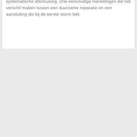
systematische afschuining. Drie eenvoudige handelingen die het
verschil maken tussen een duurzame reparatie en een
aansluiting die bij de eerste storm lekt.
←
Nieuws uit Benin: analyse van de belangrijkste koppen en