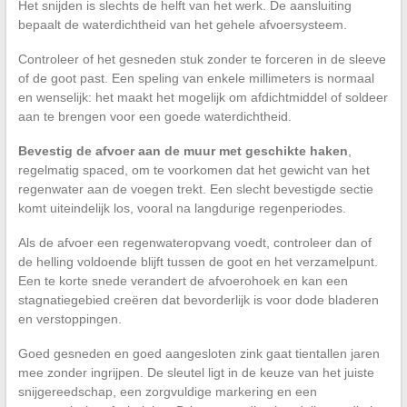
Het snijden is slechts de helft van het werk. De aansluiting
bepaalt de waterdichtheid van het gehele afvoersysteem.
Controleer of het gesneden stuk zonder te forceren in de sleeve
of de goot past. Een speling van enkele millimeters is normaal
en wenselijk: het maakt het mogelijk om afdichtmiddel of soldeer
aan te brengen voor een goede waterdichtheid.
Bevestig de afvoer aan de muur met geschikte haken
,
regelmatig spaced, om te voorkomen dat het gewicht van het
regenwater aan de voegen trekt. Een slecht bevestigde sectie
komt uiteindelijk los, vooral na langdurige regenperiodes.
Als de afvoer een regenwateropvang voedt, controleer dan of
de helling voldoende blijft tussen de goot en het verzamelpunt.
Een te korte snede verandert de afvoerohoek en kan een
stagnatiegebied creëren dat bevorderlijk is voor dode bladeren
en verstoppingen.
Goed gesneden en goed aangesloten zink gaat tientallen jaren
mee zonder ingrijpen. De sleutel ligt in de keuze van het juiste
snijgereedschap, een zorgvuldige markering en een