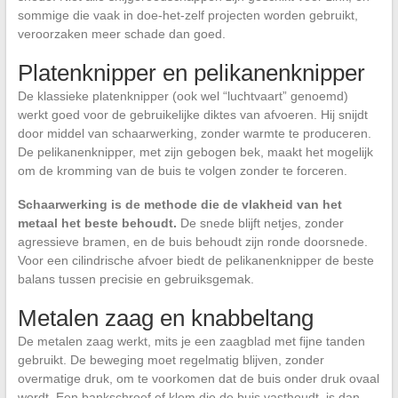
sommige die vaak in doe-het-zelf projecten worden gebruikt,
veroorzaken meer schade dan goed.
Platenknipper en pelikanenknipper
De klassieke platenknipper (ook wel “luchtvaart” genoemd)
werkt goed voor de gebruikelijke diktes van afvoeren. Hij snijdt
door middel van schaarwerking, zonder warmte te produceren.
De pelikanenknipper, met zijn gebogen bek, maakt het mogelijk
om de kromming van de buis te volgen zonder te forceren.
Schaarwerking is de methode die de vlakheid van het
metaal het beste behoudt.
De snede blijft netjes, zonder
agressieve bramen, en de buis behoudt zijn ronde doorsnede.
Voor een cilindrische afvoer biedt de pelikanenknipper de beste
balans tussen precisie en gebruiksgemak.
Metalen zaag en knabbeltang
De metalen zaag werkt, mits je een zaagblad met fijne tanden
gebruikt. De beweging moet regelmatig blijven, zonder
overmatige druk, om te voorkomen dat de buis onder druk ovaal
wordt. Een bankschroef of klem die de buis vasthoudt, is dan