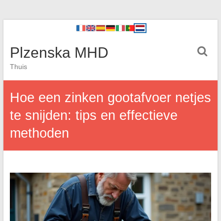
Plzenska MHD
Thuis
Hoe een zinken gootafvoer netjes
te snijden: tips en effectieve
methoden