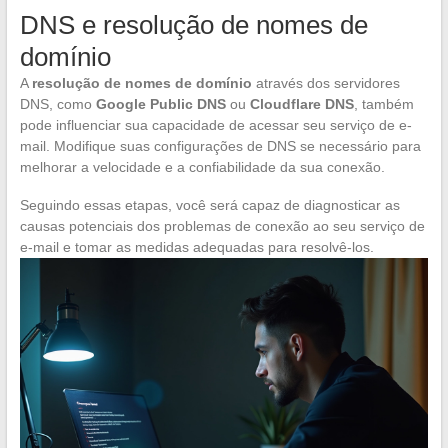
DNS e resolução de nomes de
domínio
A
resolução de nomes de domínio
através dos servidores
DNS, como
Google Public DNS
ou
Cloudflare DNS
, também
pode influenciar sua capacidade de acessar seu serviço de e-
mail. Modifique suas configurações de DNS se necessário para
melhorar a velocidade e a confiabilidade da sua conexão.
Seguindo essas etapas, você será capaz de diagnosticar as
causas potenciais dos problemas de conexão ao seu serviço de
e-mail e tomar as medidas adequadas para resolvê-los.