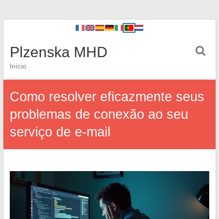
Plzenska MHD
Início
Como resolver eficazmente seus
problemas de conexão ao seu
serviço de e-mail