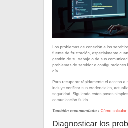
Los problemas de conexión a los servici
fuente de frustración, especialmente cuan
gestión de su trabajo o de sus comunicac
problemas de servidor o configuraciones i
día.
Para recuperar rápidamente el acceso a 
incluye verificar sus credenciales, actual
seguridad. Siguiendo estos pasos simples
comunicación fluida.
También recomendado :
Cómo calcular s
Diagnosticar los pro