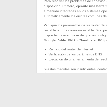
Para resolver los problemas de conexión a
disposición. Primero,
ejecute una herra
a menudo integradas en los sistemas ope
automáticamente los errores comunes de
Verifique los parámetros de su router de 
restablecer una conexión estable. Si el p
dispositivo y asegúrese de que las config
Google Public DNS
o
Cloudflare DNS
pu
Reinicio del router de internet
Verificación de los parámetros DNS
Ejecución de una herramienta de reso
Si estas medidas son insuficientes, conta
línea
puede a veces resolver problemas m
su equipo de informática que podrá inve
incorrectas de su servicio de mensajería
No olvide verificar las actualizaciones d
Microsoft
, propietarios respectivamente
para mejorar la seguridad y el rendimien