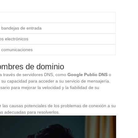
s bandejas de entrada
os electrónicos
s comunicaciones
ombres de dominio
a través de servidores DNS, como
Google Public DNS
o
n su capacidad para acceder a su servicio de mensajería.
rio para mejorar la velocidad y la fiabilidad de su
r las causas potenciales de los problemas de conexión a su
as adecuadas para resolverlos.