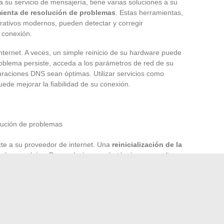
 su servicio de mensajería, tiene varias soluciones a su
mienta de resolución de problemas
. Estas herramientas,
rativos modernos, pueden detectar y corregir
 conexión.
internet. A veces, un simple reinicio de su hardware puede
roblema persiste, acceda a los parámetros de red de su
uraciones DNS sean óptimas. Utilizar servicios como
ede mejorar la fiabilidad de su conexión.
lución de problemas
cte a su proveedor de internet. Una
reinicialización de la
ás complejos. Para soluciones más técnicas, consulte a
stigar problemas más profundos, como configuraciones
 o interferencias causadas por un
VPN
.
e su servicio de mensajería. Proveedores como
Google
y
 de
Gmail
y
Outlook
, publican regularmente actualizaciones
to. Asegúrese de que sus cuentas estén actualizadas para