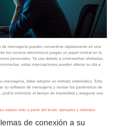
os de mensajería pueden convertirse rápidamente en una
do los correos electrónicos juegan un papel central en la
iones personales. Ya sea debido a contraseñas olvidadas,
ncorrectas, estas interrupciones pueden alterar su día a
su mensajería, debe adoptar un método sistemático. Esto
izar su software de mensajería y revisar los parámetros de
, podrá minimizar el tiempo de inactividad y asegurar una
u salario neto a partir del bruto: ejemplos y métodos
blemas de conexión a su