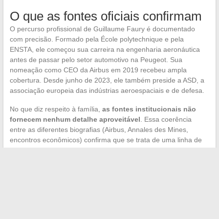
O que as fontes oficiais confirmam
O percurso profissional de Guillaume Faury é documentado
com precisão. Formado pela École polytechnique e pela
ENSTA, ele começou sua carreira na engenharia aeronáutica
antes de passar pelo setor automotivo na Peugeot. Sua
nomeação como CEO da Airbus em 2019 recebeu ampla
cobertura. Desde junho de 2023, ele também preside a ASD, a
associação europeia das indústrias aeroespaciais e de defesa.
No que diz respeito à família,
as fontes institucionais não
fornecem nenhum detalhe aproveitável
. Essa coerência
entre as diferentes biografias (Airbus, Annales des Mines,
encontros econômicos) confirma que se trata de uma linha de
comunicação deliberada e não de um esquecimento.
O silêncio em torno da vida conjugal de Guillaume Faury diz
respeito menos a um mistério do que a uma convergência entre
escolha pessoal, cultura empresarial europeia e quadro jurídico
francês. A ausência de informação não é um índice de
ocultação, é o funcionamento normal da fronteira entre função