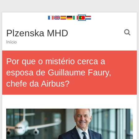
Plzenska MHD
Início
Por que o mistério cerca a
esposa de Guillaume Faury,
chefe da Airbus?