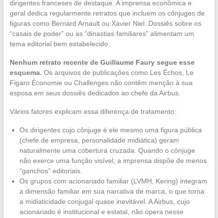
dirigentes franceses de destaque. A imprensa econômica e
geral dedica regularmente retratos que incluem os cônjuges de
figuras como Bernard Arnault ou Xavier Niel. Dossiês sobre os
“casais de poder” ou as “dinastias familiares” alimentam um
tema editorial bem estabelecido.
Nenhum retrato recente de Guillaume Faury segue esse
esquema.
Os arquivos de publicações como Les Échos, Le
Figaro Économie ou Challenges não contêm menção à sua
esposa em seus dossiês dedicados ao chefe da Airbus.
Vários fatores explicam essa diferença de tratamento:
Os dirigentes cujo cônjuge é ele mesmo uma figura pública
(chefe de empresa, personalidade midiática) geram
naturalmente uma cobertura cruzada. Quando o cônjuge
não exerce uma função visível, a imprensa dispõe de menos
“ganchos” editoriais.
Os grupos com acionariado familiar (LVMH, Kering) integram
a dimensão familiar em sua narrativa de marca, o que torna
a midiaticidade conjugal quase inevitável. A Airbus, cujo
acionariado é institucional e estatal, não opera nesse