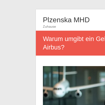
Plzenska MHD
Zuhause
Warum umgibt ein Geh
Airbus?