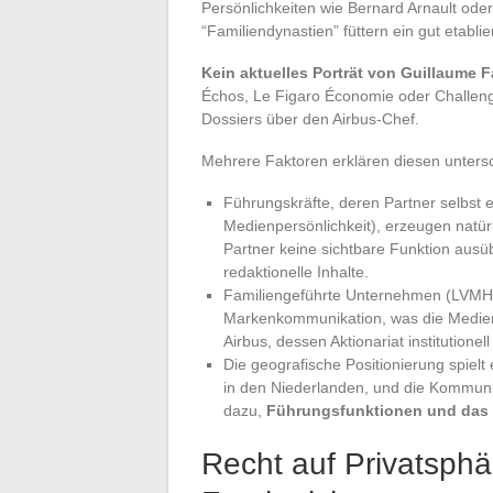
Persönlichkeiten wie Bernard Arnault ode
“Familiendynastien” füttern ein gut etabli
Kein aktuelles Porträt von Guillaume 
Échos, Le Figaro Économie oder Challeng
Dossiers über den Airbus-Chef.
Mehrere Faktoren erklären diesen unters
Führungskräfte, deren Partner selbst e
Medienpersönlichkeit), erzeugen natür
Partner keine sichtbare Funktion ausü
redaktionelle Inhalte.
Familiengeführte Unternehmen (LVMH, K
Markenkommunikation, was die Medien
Airbus, dessen Aktionariat institutionel
Die geografische Positionierung spielt 
in den Niederlanden, und die Kommuni
dazu,
Führungsfunktionen und das P
Recht auf Privatsphä