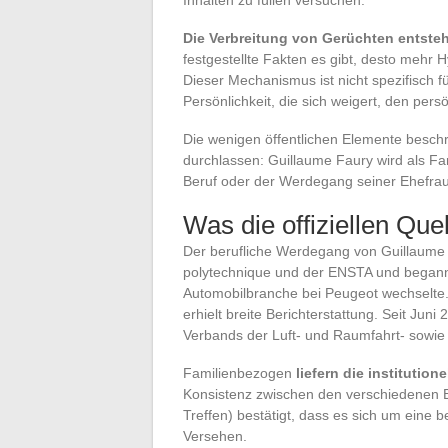
Die Verbreitung von Gerüchten entste
festgestellte Fakten es gibt, desto mehr 
Dieser Mechanismus ist nicht spezifisch für
Persönlichkeit, die sich weigert, den pers
Die wenigen öffentlichen Elemente beschrä
durchlassen: Guillaume Faury wird als Fa
Beruf oder der Werdegang seiner Ehefra
Was die offiziellen Que
Der berufliche Werdegang von Guillaume F
polytechnique und der ENSTA und begann se
Automobilbranche bei Peugeot wechselte
erhielt breite Berichterstattung. Seit Jun
Verbands der Luft- und Raumfahrt- sowie 
Familienbezogen
liefern die institutio
Konsistenz zwischen den verschiedenen Bi
Treffen) bestätigt, dass es sich um eine 
Versehen.