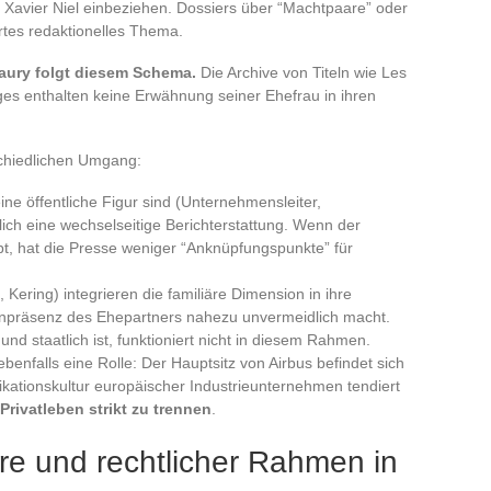
r Xavier Niel einbeziehen. Dossiers über “Machtpaare” oder
ertes redaktionelles Thema.
Faury folgt diesem Schema.
Die Archive von Titeln wie Les
es enthalten keine Erwähnung seiner Ehefrau in ihren
chiedlichen Umgang:
ine öffentliche Figur sind (Unternehmensleiter,
lich eine wechselseitige Berichterstattung. Wenn der
bt, hat die Presse weniger “Anknüpfungspunkte” für
ering) integrieren die familiäre Dimension in ihre
präsenz des Ehepartners nahezu unvermeidlich macht.
l und staatlich ist, funktioniert nicht in diesem Rahmen.
ebenfalls eine Rolle: Der Hauptsitz von Airbus befindet sich
kationskultur europäischer Industrieunternehmen tendiert
rivatleben strikt zu trennen
.
re und rechtlicher Rahmen in