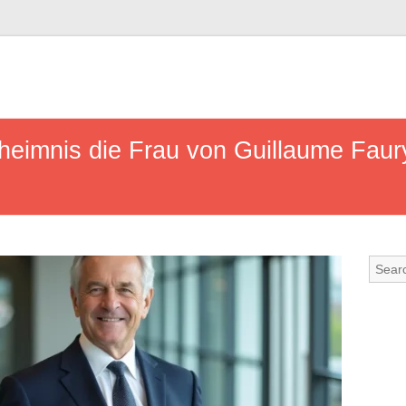
eimnis die Frau von Guillaume Faur