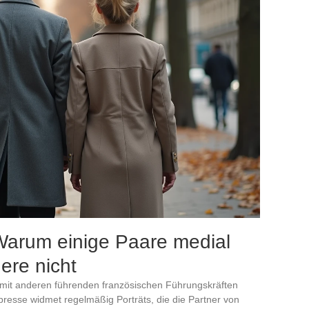
arum einige Paare medial
ere nicht
n mit anderen führenden französischen Führungskräften
npresse widmet regelmäßig Porträts, die die Partner von