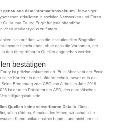
ht genau aus dem Informationsvakuum.
Je weniger
Hypothesen zirkulieren in sozialen Netzwerken und Foren.
 Guillaume Faury: Er gilt für jede öffentliche
önlichen Medienzyklus zu füttern.
nken sich auf das, was die institutionellen Biografien
milienvater beschrieben, ohne dass die Vornamen, der
u in den überprüfbaren Quellen angegeben werden.
llen bestätigen
aury ist präzise dokumentiert. Er ist Absolvent der École
ine Karriere in der Luftfahrttechnik, bevor er in die
. Seine Ernennung zum CEO von Airbus im Jahr 2019
i 2023 ist er auch Präsident der ASD, des europäischen
Verteidigungsindustrie.
nellen Quellen keine verwertbaren Details
. Diese
ografien (Airbus, Annales des Mines, wirtschaftliche
bewusste Kommunikationslinie handelt und nicht um ein