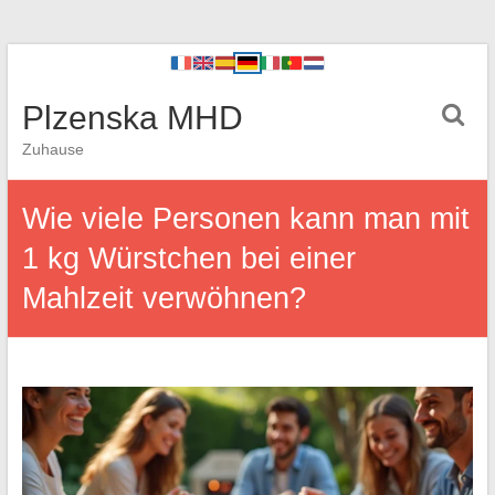
Plzenska MHD
Zuhause
Wie viele Personen kann man mit
1 kg Würstchen bei einer
Mahlzeit verwöhnen?