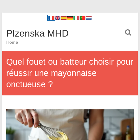
Plzenska MHD
Home
Quel fouet ou batteur choisir pour
réussir une mayonnaise
onctueuse ?