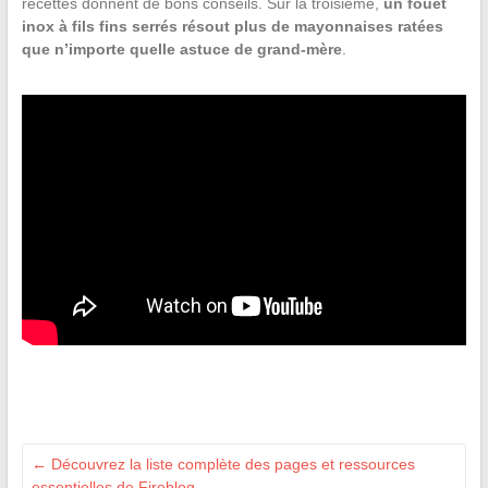
recettes donnent de bons conseils. Sur la troisième,
un fouet
inox à fils fins serrés résout plus de mayonnaises ratées
que n’importe quelle astuce de grand-mère
.
←
Découvrez la liste complète des pages et ressources
essentielles de Fireblog