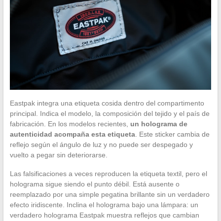
Eastpak integra una etiqueta cosida dentro del compartimento
principal. Indica el modelo, la composición del tejido y el país de
fabricación. En los modelos recientes,
un holograma de
autenticidad acompaña esta etiqueta
. Este sticker cambia de
reflejo según el ángulo de luz y no puede ser despegado y
vuelto a pegar sin deteriorarse.
Las falsificaciones a veces reproducen la etiqueta textil, pero el
holograma sigue siendo el punto débil. Está ausente o
reemplazado por una simple pegatina brillante sin un verdadero
efecto iridiscente. Inclina el holograma bajo una lámpara: un
verdadero holograma Eastpak muestra reflejos que cambian