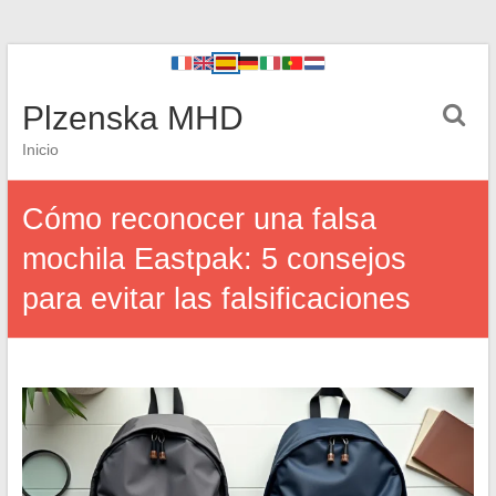
Plzenska MHD
Inicio
Cómo reconocer una falsa
mochila Eastpak: 5 consejos
para evitar las falsificaciones