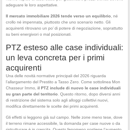
adeguare le loro aspettative.
Il mercato immobiliare 2026 tende verso un equilibrio
, né
crollo né impennata, piuttosto che uno scenario netto. Gli
acquirenti ritrovano un po’ di potere di negoziazione, soprattutto
su beni energivori o mal posizionati.
PTZ esteso alle case individuali:
un leva concreta per i primi
acquirenti
Una delle novità normative principali del 2026 riguarda
l’allargamento del Prestito a Tasso Zero. Come sottolinea Mon
Chasseur Immo,
il PTZ include di nuovo le case individuali
su gran parte del territorio
. Questo ritorno, dopo diversi anni
di restrizione del sistema solo agli alloggi collettivi nuovi,
modifica direttamente le scelte dei primi acquirenti.
Gli effetti si leggono già sul campo. Nelle zone meno tese, dove
il terreno rimane accessibile, la domanda per case nuove o da
ristrutturare è in crescita. Questo fenomeno sostiene l’aumento