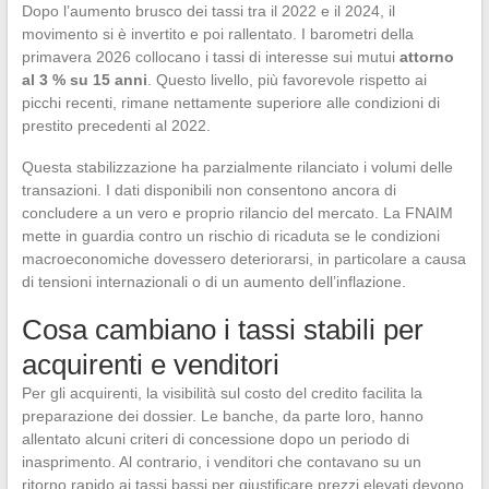
Dopo l’aumento brusco dei tassi tra il 2022 e il 2024, il
movimento si è invertito e poi rallentato. I barometri della
primavera 2026 collocano i tassi di interesse sui mutui
attorno
al 3 % su 15 anni
. Questo livello, più favorevole rispetto ai
picchi recenti, rimane nettamente superiore alle condizioni di
prestito precedenti al 2022.
Questa stabilizzazione ha parzialmente rilanciato i volumi delle
transazioni. I dati disponibili non consentono ancora di
concludere a un vero e proprio rilancio del mercato. La FNAIM
mette in guardia contro un rischio di ricaduta se le condizioni
macroeconomiche dovessero deteriorarsi, in particolare a causa
di tensioni internazionali o di un aumento dell’inflazione.
Cosa cambiano i tassi stabili per
acquirenti e venditori
Per gli acquirenti, la visibilità sul costo del credito facilita la
preparazione dei dossier. Le banche, da parte loro, hanno
allentato alcuni criteri di concessione dopo un periodo di
inasprimento. Al contrario, i venditori che contavano su un
ritorno rapido ai tassi bassi per giustificare prezzi elevati devono