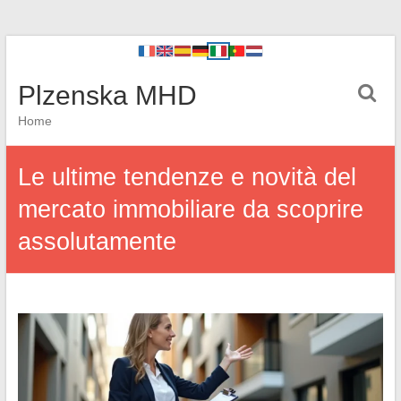
Plzenska MHD
Home
Le ultime tendenze e novità del
mercato immobiliare da scoprire
assolutamente