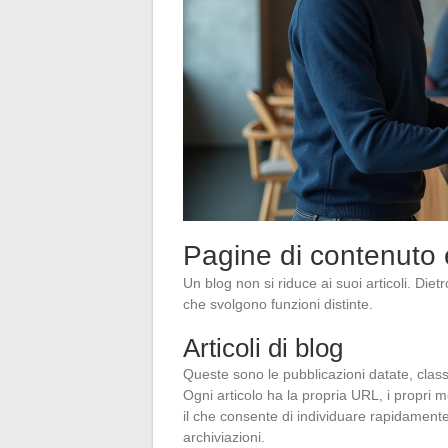
Pagine di contenuto 
Un blog non si riduce ai suoi articoli. Diet
che svolgono funzioni distinte.
Articoli di blog
Queste sono le pubblicazioni datate, classi
Ogni articolo ha la propria URL, i propri m
il che consente di individuare rapidamen
archiviazioni.