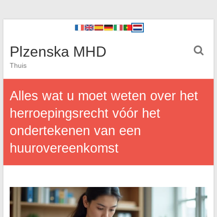
Plzenska MHD
Thuis
Alles wat u moet weten over het
herroepingsrecht vóór het
ondertekenen van een
huurovereenkomst