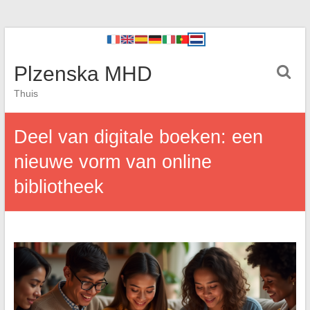
Plzenska MHD
Thuis
Deel van digitale boeken: een
nieuwe vorm van online
bibliotheek