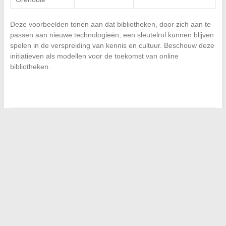
Deze voorbeelden tonen aan dat bibliotheken, door zich aan te
passen aan nieuwe technologieën, een sleutelrol kunnen blijven
spelen in de verspreiding van kennis en cultuur. Beschouw deze
initiatieven als modellen voor de toekomst van online
bibliotheken.
←
De opkomende sterren om te volgen in de wereld van de
showbusiness
3D Animatie in Toulouse: Een Springplank naar Excellentie
→
Search