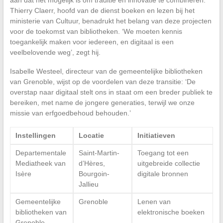
aan dat het mogelijk is om traditie en innovatie te combineren.
Thierry Claerr, hoofd van de dienst boeken en lezen bij het
ministerie van Cultuur, benadrukt het belang van deze projecten
voor de toekomst van bibliotheken. ‘We moeten kennis
toegankelijk maken voor iedereen, en digitaal is een
veelbelovende weg’, zegt hij.
Isabelle Westeel, directeur van de gemeentelijke bibliotheken
van Grenoble, wijst op de voordelen van deze transitie: ‘De
overstap naar digitaal stelt ons in staat om een breder publiek te
bereiken, met name de jongere generaties, terwijl we onze
missie van erfgoedbehoud behouden.’
Instellingen
Locatie
Initiatieven
Departementale
Saint-Martin-
Toegang tot een
Mediatheek van
d’Hères,
uitgebreide collectie
Isère
Bourgoin-
digitale bronnen
Jallieu
Gemeentelijke
Grenoble
Lenen van
bibliotheken van
elektronische boeken
Grenoble