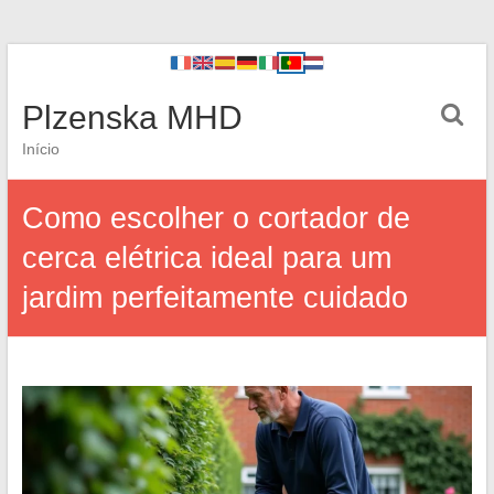
Plzenska MHD
Início
Como escolher o cortador de
cerca elétrica ideal para um
jardim perfeitamente cuidado